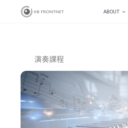
跳
ABOUT
至
主
要
內
容
演奏課程