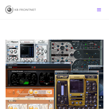
跳
至
主
要
內
容