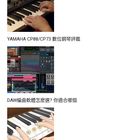
YAMAHA CP88/CP73 數位鋼琴評鑑
DAW編曲軟體怎麽選? 你適合哪個