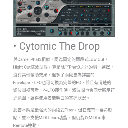
• Cytomic The Drop
與Camel Phat3相似，同為固定的兩段式Low Cut，
Hight Cut濾波型態，算是除了Phat3之外的另一選擇，
沒有其他輔助效果，但多了兩段更為詳盡的
Envelope，LFO也可切換為完整的EG，並且有清楚的
濾波圖視可看，在LFO運作時，濾波圖也會同步顯示行
進範圍，讓得使用者能明白的掌握狀況。
此套本應是最強大的兩段式Filter，但它確有一要命缺
點，並不支援MIDI Learn功能，但仍能以MIDI in來
Remote連動，