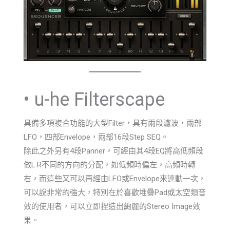
• u-he Filterscape
具備多項複合功能的大型Filter，具有兩段濾波，兩部
LFO，四部Envelope，兩部16段Step SEQ。
除此之外另有4段Panner，可經由其4段EQ將高低頻段
做L.R不同的方向的分配，如低頻時偏左，高頻時轉
右，而這些又可以再經由LFO或Envelope來連動一次，
可以說非常的強大，特別在於喜歡堆疊Pad或太空類音
效的使用者，可以立即捏造出絢麗的Stereo Image效
果。